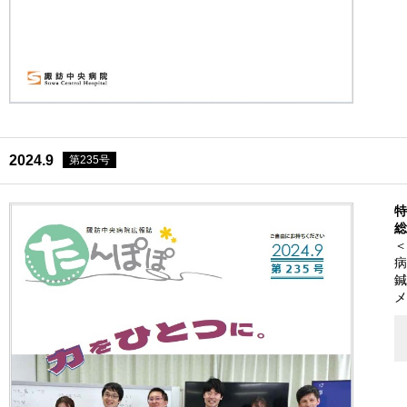
2024.9
第235号
特
総
＜
病
鍼
メ