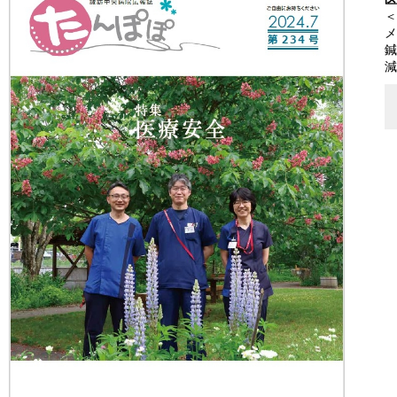
＜
メ
鍼
減