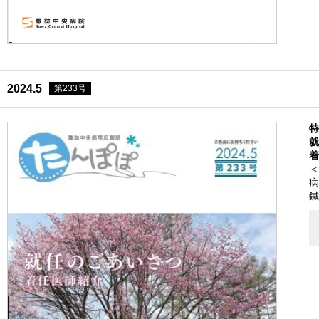
2024.5
第233号
特
就
着
＜
病
鍼