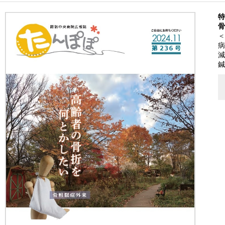
特
骨
＜
病
減
鍼