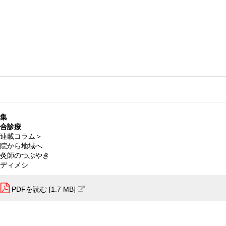
集
合診療
連載コラム＞
院から地域へ
灸師のつぶやき
ディメシ
PDFを読む [1.7 MB]