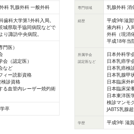
外科 乳腺外科 一般外科
乳腺外科 消
専門領域
医科歯科大学第1外科入局。
平成9年滋
経歴
茨城県取手協同病院などで
液内科）入局
年より諏訪中央病院。
外科（現消
平成18年当
専門医）
会
日本外科学
所属学会
学会（認定医）
日本乳癌学
認定医など
会など
日本乳癌検
フィー読影資格
日本乳腺甲
音波検診資格
日本臨床外
する血管内レーザー焼灼術
日本臨床栄
日本東洋医
検診マンモ
大学卒
JABTS乳
平成9年 滋
学歴