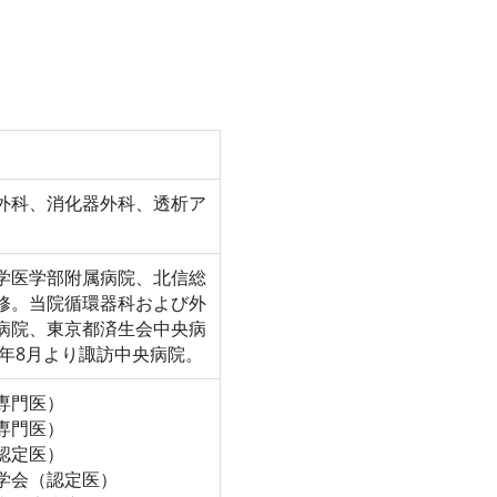
外科、消化器外科、透析ア
学医学部附属病院、北信総
修。当院循環器科および外
病院、東京都済生会中央病
2年8月より諏訪中央病院。
専門医）
専門医）
認定医）
学会（認定医）