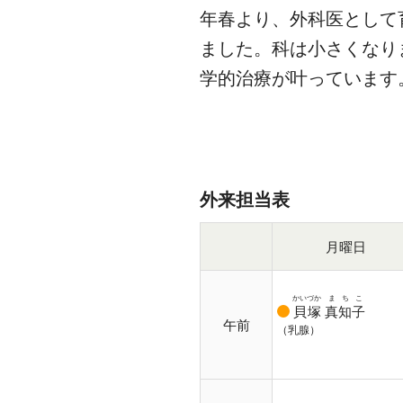
年春より、外科医として
ました。科は小さくなり
学的治療が叶っています
外来担当表
月曜日
かいづか
まちこ
貝塚
真知子
午前
（乳腺）