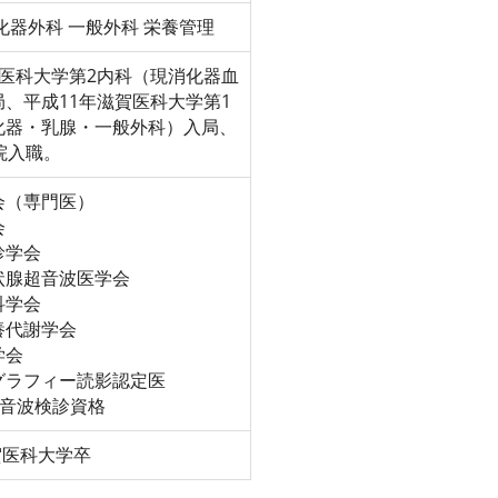
化器外科 一般外科 栄養管理
賀医科大学第2内科（現消化器血
、平成11年滋賀医科大学第1
化器・乳腺・一般外科）入局、
院入職。
会（専門医）
会
診学会
状腺超音波医学会
科学会
養代謝学会
学会
グラフィー読影認定医
腺超音波検診資格
賀医科大学卒