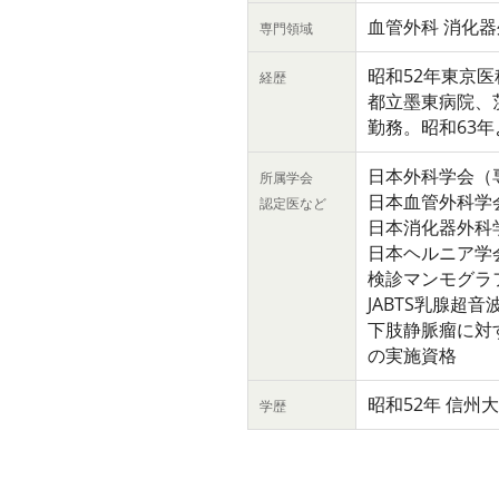
血管外科 消化器
専門領域
昭和52年東京
経歴
都立墨東病院、
勤務。昭和63
日本外科学会（
所属学会
日本血管外科学
認定医など
日本消化器外科
日本ヘルニア学
検診マンモグラ
JABTS乳腺超
下肢静脈瘤に対
の実施資格
昭和52年 信州
学歴