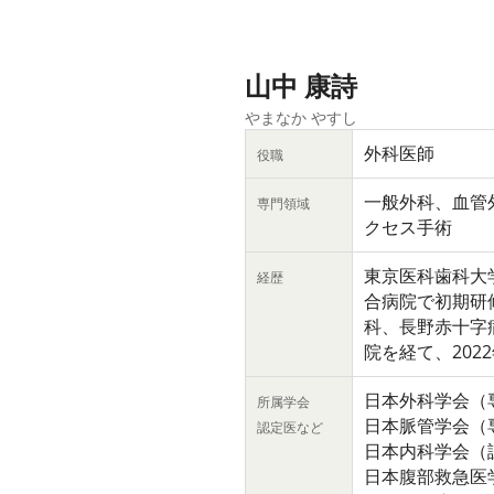
山中 康詩
やまなか やすし
外科医師
役職
一般外科、血管
専門領域
クセス手術
東京医科歯科大
経歴
合病院で初期研
科、長野赤十字
院を経て、202
日本外科学会（
所属学会
日本脈管学会（
認定医など
日本内科学会（
日本腹部救急医