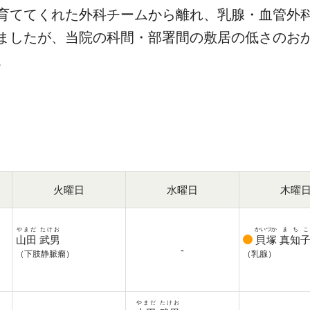
育ててくれた外科チームから離れ、乳腺・血管外
ましたが、当院の科間・部署間の敷居の低さのお
。
火曜日
水曜日
木曜
やまだ
たけお
かいづか
まちこ
山田
武男
貝塚
真知
-
（下肢静脈瘤）
（乳腺）
やまだ
たけお