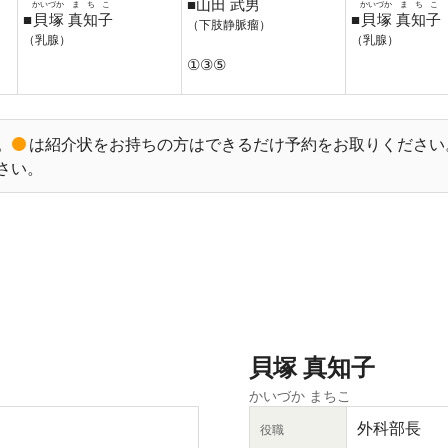
■
山田
武男
かいづか
まちこ
かいづか
まちこ
■
貝塚
真知子
■
貝塚
真知子
（下肢静脈瘤）
（乳腺）
（乳腺）
①③⑤
。
は紹介状をお持ちの方はできるだけ予約をお取りください
さい。
貝塚 真知子
かいづか まちこ
外科部長
役職