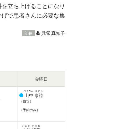
科を立ち上げることになり
かげで患者さんに必要な集
貝塚 真知子
部長
日
金曜日
やまなか
やすし
山中
康詩
子
（血管）
（予約のみ）
おがわ
あきお