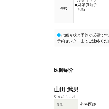
かいづか
まちこ
■
貝塚
真知子
午後
（乳腺）
は紹介状と予約が必要です
予約センターまでご連絡くだ
医師紹介
山田 武男
やまだ たけお
外科医師
役職