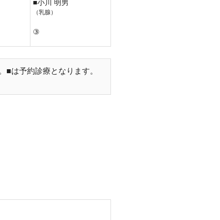
■
小川
明男
（乳腺）
③
。■は予約診療となります。