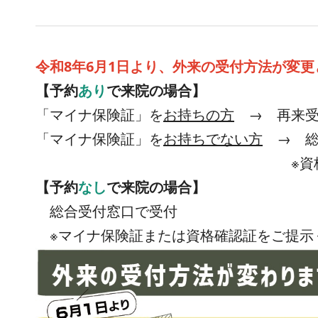
令和8年6月1日より、外来の受付方法が変
【予約
あり
で来院の場合】
「マイナ保険証」を
お持ちの方
→ 再来受
「マイナ保険証」を
お持ちでない方
→ 総
※資格確認証をご提
【予約
なし
で来院の場合】
総合受付窓口で受付
※マイナ保険証または資格確認証をご提示